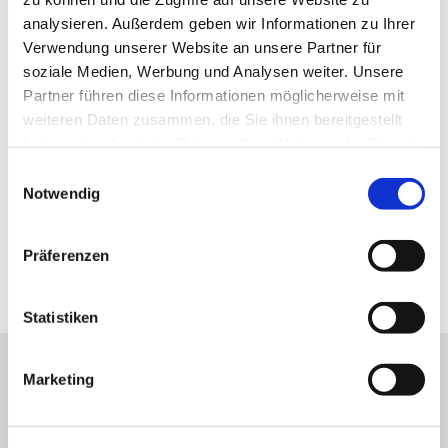
Hier finden Sie uns:
analysieren. Außerdem geben wir Informationen zu Ihrer
Verwendung unserer Website an unsere Partner für
soziale Medien, Werbung und Analysen weiter. Unsere
Adresse
Partner führen diese Informationen möglicherweise mit
Kaiserstraße 18
weiteren Daten zusammen, die Sie ihnen bereitgestellt
55116 Mainz
haben oder die sie im Rahmen Ihrer Nutzung der Dienste
gesammelt haben.
Einwilligungsauswahl
Kontakt
Notwendig
Telefon:
06131 287090
Telefax: 06131 2870933
Präferenzen
E-Mail:
info@frauenheilkunde-wagner-sabinarz.de
Statistiken
Marketing
Sie haben Fragen, möchten einen Termin
vereinbaren oder ein Rezept bestellen?