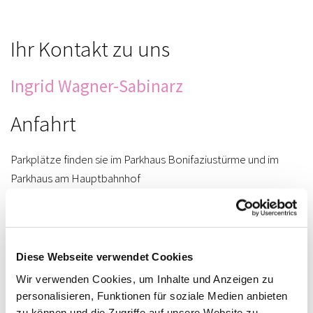
Ihr Kontakt zu uns
Ingrid Wagner-Sabinarz
Anfahrt
Parkplätze finden sie im Parkhaus Bonifaziustürme und im
Parkhaus am Hauptbahnhof
Im Notfall
Im Notfall ausserhalb der Öffnungszeiten wenden
Diese Webseite verwendet Cookies
sie sich bitte an die ärztliche Bereitschaftspraxis:
Wir verwenden Cookies, um Inhalte und Anzeigen zu
116117
personalisieren, Funktionen für soziale Medien anbieten
zu können und die Zugriffe auf unsere Website zu